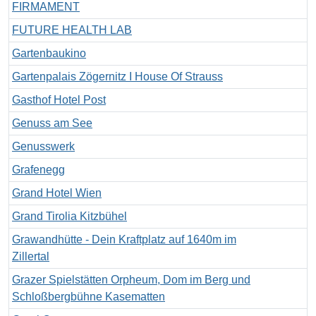
FIRMAMENT
FUTURE HEALTH LAB
Gartenbaukino
Gartenpalais Zögernitz I House Of Strauss
Gasthof Hotel Post
Genuss am See
Genusswerk
Grafenegg
Grand Hotel Wien
Grand Tirolia Kitzbühel
Grawandhütte - Dein Kraftplatz auf 1640m im
Zillertal
Grazer Spielstätten Orpheum, Dom im Berg und
Schloßbergbühne Kasematten