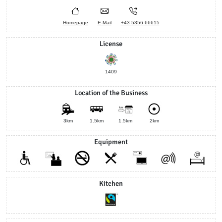
Homepage
E-Mail
+43 5356 66615
License
1409
Location of the Business
3km
1.5km
1.5km
2km
Equipment
Kitchen