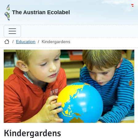
Go to homepage
Go 
The Austrian Ecolabel
Education
Kindergardens
Kindergardens