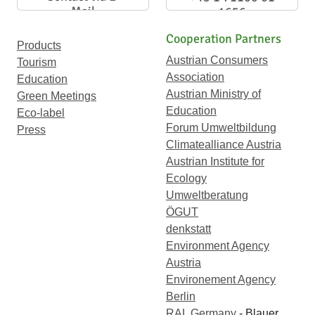
Mail
1656
Cooperation Partners
Products
Austrian Consumers
Tourism
Association
Education
Austrian Ministry of
Green Meetings
Education
Eco-label
Forum Umweltbildung
Press
Climatealliance Austria
Austrian Institute for
Ecology
Umweltberatung
ÖGUT
denkstatt
Environment Agency
Austria
Environement Agency
Berlin
RAL Germany
- Blauer