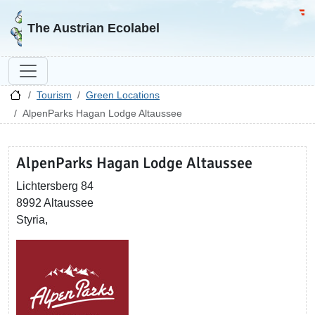
Go to homepage
Go 
The Austrian Ecolabel
Tourism
Green Locations
AlpenParks Hagan Lodge Altaussee
AlpenParks Hagan Lodge Altaussee
Lichtersberg 84
8992 Altaussee
Styria,