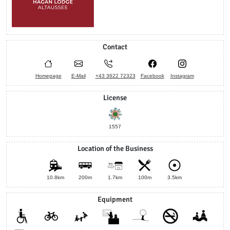
Contact
Homepage
E-Mail
+43 3622 72323
Facebook
Instagram
License
1557
Location of the Business
10.8km
200m
1.7km
100m
3.5km
Equipment