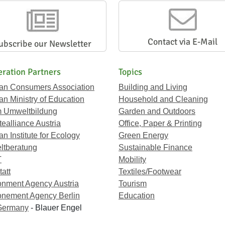
Contact via E-Mail
ubscribe our Newsletter
ration Partners
Topics
ian Consumers Association
Building and Living
an Ministry of Education
Household and Cleaning
 Umweltbildung
Garden and Outdoors
ealliance Austria
Office, Paper & Printing
an Institute for Ecology
Green Energy
tberatung
Sustainable Finance
T
Mobility
att
Textiles/Footwear
onment Agency Austria
Tourism
onement Agency Berlin
Education
Germany
- Blauer Engel