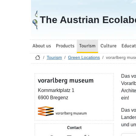
Go to homepage
The Austrian Ecolab
About us
Products
Tourism
Culture
Educat
Tourism
Green Locations
vorarlberg mu
Das vo
vorarlberg museum
Vorarl
Kornmarktplatz 1
Archit
6900 Bregenz
ein!
Das vo
Landes 
und um
Contact