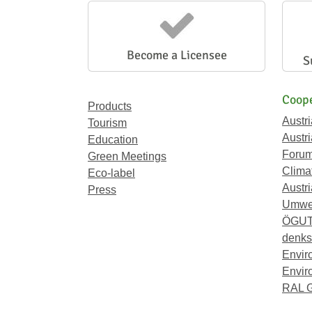
Become a Licensee
S
Coope
Products
Austr
Tourism
Austri
Education
Forum
Green Meetings
Climat
Eco-label
Austri
Press
Umwel
ÖGU
denkst
Envir
Envir
RAL 