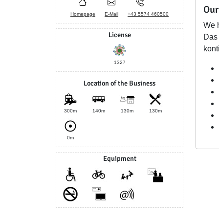
Our
Homepage
E-Mail
+43 5574 460500
We h
License
Das 
kont
1327
Location of the Business
300m
140m
130m
130m
0m
Equipment