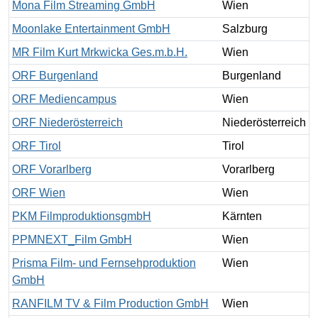
Mona Film Streaming GmbH
Wien
Moonlake Entertainment GmbH
Salzburg
MR Film Kurt Mrkwicka Ges.m.b.H.
Wien
ORF Burgenland
Burgenland
ORF Mediencampus
Wien
ORF Niederösterreich
Niederösterreich
ORF Tirol
Tirol
ORF Vorarlberg
Vorarlberg
ORF Wien
Wien
PKM FilmproduktionsgmbH
Kärnten
PPMNEXT_Film GmbH
Wien
Prisma Film- und Fernsehproduktion
Wien
GmbH
RANFILM TV & Film Production GmbH
Wien