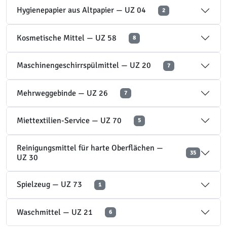
Hygienepapier aus Altpapier — UZ 04
2
Kosmetische Mittel — UZ 58
8
Maschinengeschirrspülmittel — UZ 20
7
Mehrweggebinde — UZ 26
7
Miettextilien-Service — UZ 70
5
Reinigungsmittel für harte Oberflächen —
35
UZ 30
Spielzeug — UZ 73
1
Waschmittel — UZ 21
6