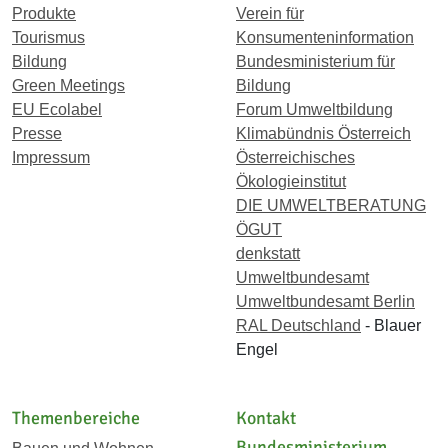
Produkte
Verein für
Tourismus
Konsumenteninformation
Bildung
Bundesministerium für
Green Meetings
Bildung
EU Ecolabel
Forum Umweltbildung
Presse
Klimabündnis Österreich
Impressum
Österreichisches
Ökologieinstitut
DIE UMWELTBERATUNG
ÖGUT
denkstatt
Umweltbundesamt
Umweltbundesamt Berlin
RAL Deutschland
- Blauer
Engel
Themenbereiche
Kontakt
Bundesministerium