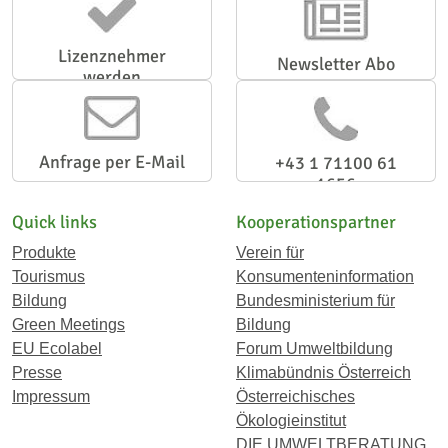
Lizenznehmer
Newsletter Abo
werden
Anfrage per E-Mail
+43 1 71100 61
1656
Quick links
Kooperationspartner
Produkte
Verein für
Tourismus
Konsumenteninformation
Bildung
Bundesministerium für
Green Meetings
Bildung
EU Ecolabel
Forum Umweltbildung
Presse
Klimabündnis Österreich
Impressum
Österreichisches
Ökologieinstitut
DIE UMWELTBERATUNG