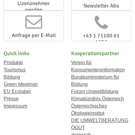
Lizenznehmer
Newsletter Abo
werden
Anfrage per E-Mail
+43 1 71100 61
1656
Quick links
Kooperationspartner
Produkte
Verein für
Tourismus
Konsumenteninformation
Bildung
Bundesministerium für
Green Meetings
Bildung
EU Ecolabel
Forum Umweltbildung
Presse
Klimabündnis Österreich
Impressum
Österreichisches
Ökologieinstitut
DIE UMWELTBERATUNG
ÖGUT
denkstatt