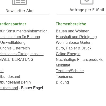
Anfrage per E-Mail
Newsletter Abo
rationspartner
Themenbereiche
 für Konsumenteninformation
Bauen und Wohnen
ministerium für Bildung
Haushalt und Reinigung
 Umweltbildung
Wohlfühloase Garten
ündnis Österreich
Büro, Papier & Druck
eichisches Ökologieinstitut
Grüne Energie
UMWELTBERATUNG
Nachhaltige Finanzprodukte
Mobilität
att
Textilien/Schuhe
tbundesamt
Tourismus
bundesamt Berlin
Bildung
eutschland
- Blauer Engel