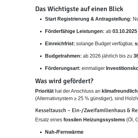
Das Wichtigste auf einen Blick
Start Registrierung & Antragstellung:
No
Förderfähige Leistungen:
ab
03.10.2025
Einreichfrist:
solange Budget verfügbar,
s
Budgetrahmen:
ab 2026 jährlich bis zu
36
Förderungsart:
einmaliger
Investitions
Was wird gefördert?
Priorität
hat der Anschluss an
klimafreundlic
(Alternativsystem ≥ 25 % günstiger), sind Hol
Kesseltausch – Ein-/Zweifamilienhaus & R
Ersatz eines
fossilen Heizungssystems
(Öl, 
Nah-/Fernwärme