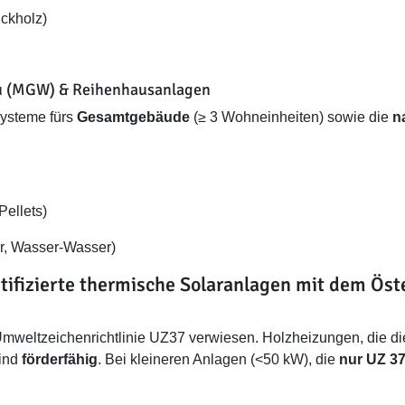
ückholz)
u (MGW) & Reihenhausanlagen
systeme fürs
Gesamtgebäude
(≥ 3 Wohneinheiten) sowie die
n
Pellets)
r, Wasser-Wasser)
rtifizierte thermische Solaranlagen mit dem Ös
ie Umweltzeichenrichtlinie UZ37 verwiesen. Holzheizungen, die d
sind
förderfähig
. Bei kleineren Anlagen (<50 kW), die
nur UZ 37