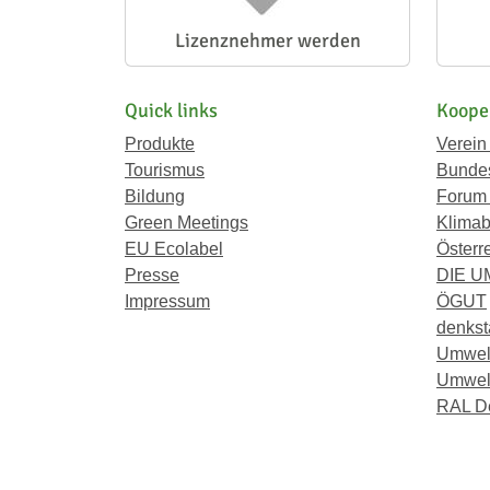
Lizenznehmer werden
Quick links
Koope
Produkte
Verein
Tourismus
Bundes
Bildung
Forum
Green Meetings
Klimab
EU Ecolabel
Österr
Presse
DIE 
Impressum
ÖGUT
denkst
Umwel
Umwelt
RAL D