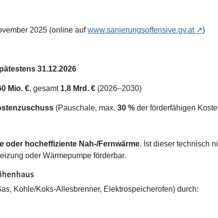
vember 2025 (online auf
www.sanierungsoffensive.gv.at
)
pätestens 31.12.2026
0 Mio. €
, gesamt
1,8 Mrd. €
(2026–2030)
kostenzuschuss
(Pauschale, max.
30 %
der förderfähigen Koste
he oder hocheffiziente Nah-/Fernwärme
. Ist dieser technisch 
zheizung oder Wärmepumpe förderbar.
eihenhaus
Gas, Kohle/Koks-Allesbrenner, Elektrospeicherofen) durch: