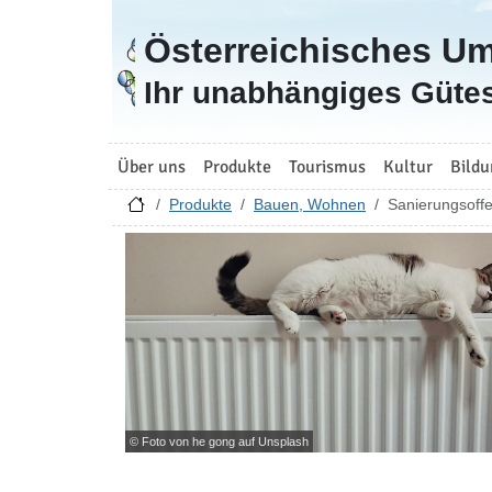
Österreichisches U
Zur Startseite
Ihr unabhängiges Gütes
Über uns
Produkte
Tourismus
Kultur
Bildu
Produkte
Bauen, Wohnen
Sanierungsoffe
© Foto von he gong auf Unsplash