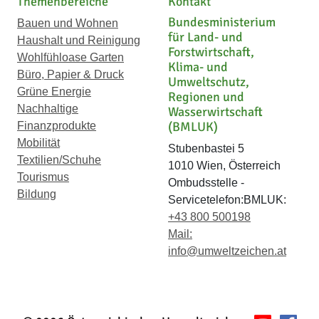
Themenbereiche
Kontakt
Bundesministerium
Bauen und Wohnen
für Land- und
Haushalt und Reinigung
Forstwirtschaft,
Wohlfühloase Garten
Klima- und
Büro, Papier & Druck
Umweltschutz,
Grüne Energie
Regionen und
Nachhaltige
Wasserwirtschaft
(BMLUK)
Finanzprodukte
Mobilität
Stubenbastei 5
Textilien/Schuhe
1010 Wien, Österreich
Tourismus
Ombudsstelle -
Bildung
Servicetelefon:BMLUK:
+43 800 500198
Mail:
info@umweltzeichen.at