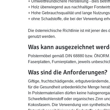
+ Umweltfreundlichere Herstellung - dies betrif
+ Holz überwiegend aus nachhaltiger Forstwirt
+ Hohe Gebrauchsqualität und lange Nutzung
+ ohne Schadstoffe, die bei der Verwertung erh
Die österreichische Richtlinie ist mit jener d
genutzt werden.
Was kann ausgezeichnet werd
Polstermöbel gemäß DIN 68880 bzw. ÖNORM A 16
Faserplatten, Furnierplatten, jeweils unbeschic
Was sind die Anforderungen?
Giftige, fruchtschädigende, erbgutverändernde
für die Gesundheit unbedenkliche Menge herab
In Polstermaterialien dürfen keine halogenorg
Schwefelkohlenstoff oder organisches Zinn un
Kokosfasern. Die Verwendung von synthetischen