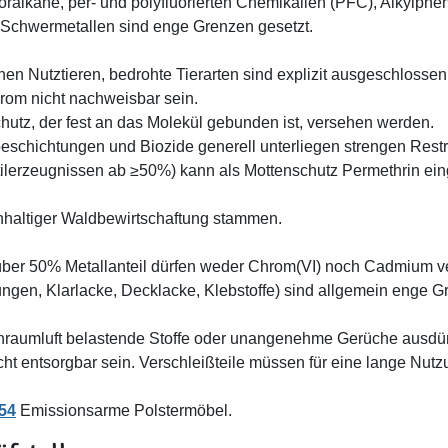
hloralkane, per- und polyfluorierten Chemikalien (PFC), Alkylp
n Schwermetallen sind enge Grenzen gesetzt.
en Nutztieren, bedrohte Tierarten sind explizit ausgeschlossen
hrom nicht nachweisbar sein.
hutz, der fest an das Molekül gebunden ist, versehen werden.
schichtungen und Biozide generell unterliegen strengen Restr
xtilerzeugnissen ab ≥50%) kann als Mottenschutz Permethrin ei
haltiger Waldbewirtschaftung stammen.
über 50% Metallanteil dürfen weder Chrom(VI) noch Cadmium v
gen, Klarlacke, Decklacke, Klebstoffe) sind allgemein enge G
enraumluft belastende Stoffe oder unangenehme Gerüche ausdü
t entsorgbar sein. Verschleißteile müssen für eine lange Nutz
 54
Emissionsarme Polstermöbel.