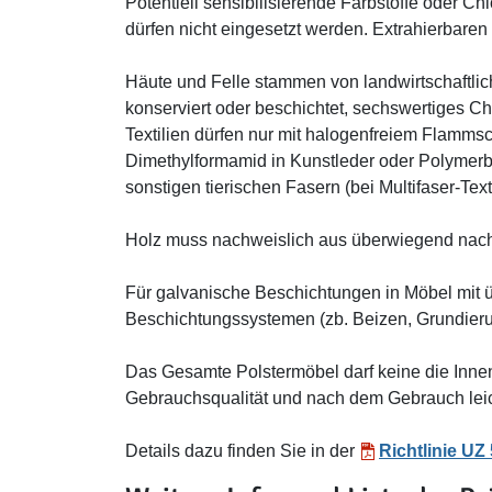
Potentiell sensibilisierende Farbstoffe oder C
dürfen nicht eingesetzt werden. Extrahierbare
Häute und Felle stammen von landwirtschaftlich
konserviert oder beschichtet, sechswertiges C
Textilien dürfen nur mit halogenfreiem Flammsc
Dimethylformamid in Kunstleder oder Polymerbe
sonstigen tierischen Fasern (bei Multifaser-Te
Holz muss nachweislich aus überwiegend nach
Für galvanische Beschichtungen in Möbel mit 
Beschichtungssystemen (zb. Beizen, Grundierun
Das Gesamte Polstermöbel darf keine die Inn
Gebrauchsqualität und nach dem Gebrauch leich
Details dazu finden Sie in der
Richtlinie UZ