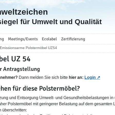
mweltzeichen
iegel für Umwelt und Qualität
ng
Meetings/Events
Ecolabel
Zertifizierung
 Emissionsarme Polstermöbel UZ54
bel UZ 54
ur Antragstellung
nznehmer?
Dann melden Sie sich bitte
hier an:
Login
hen für diese Polstermöbel?
utzung und Entsorgung Umwelt- und Gesundheitsbelastungen in
aher Polstermöbel mit geringerer Belastung auf dem gesamten
überschritten: