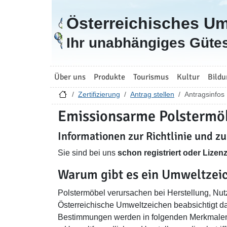
Österreichisches U
Zur Startseite
Ihr unabhängiges Gütes
Über uns
Produkte
Tourismus
Kultur
Bildu
Zertifizierung
Antrag stellen
Antragsinfos
Emissionsarme Polstermö
Informationen zur Richtlinie und z
Sie sind bei uns
schon registriert oder Lize
Warum gibt es ein Umweltzeic
Polstermöbel verursachen bei Herstellung, N
Österreichische Umweltzeichen beabsichtigt d
Bestimmungen werden in folgenden Merkmalen 