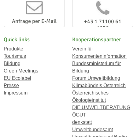
Anfrage per E-Mail
+43 1 71100 61
1656
Quick links
Kooperationspartner
Produkte
Verein für
Tourismus
Konsumenteninformation
Bildung
Bundesministerium für
Green Meetings
Bildung
EU Ecolabel
Forum Umweltbildung
Presse
Klimabündnis Österreich
Impressum
Österreichisches
Ökologieinstitut
DIE UMWELTBERATUNG
ÖGUT
denkstatt
Umweltbundesamt
Umweltbundesamt Berlin