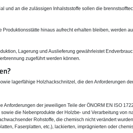
 und an die zulässigen Inhalstsstoffe sollen die brennstsofft
ie Produktionsstätte hinaus aufrecht erhalten bleiben, werden a
roduktion, Lagerung und Auslieferung gewährleistet Endverbrau
 Verbrennung zugeführt werden können.
en?
s) sowie lagerfähige Holzhackschnitzel, die den Anforderunge
le Anforderungen der jeweiligen Teile der ÖNORM EN ISO 17225
z, sowie die Nebenprodukte der Holzbe- und Verarbeitung von 
 nachwachsender Rohstoffe, die chemisch nicht verändert wurden 
tten, Faserplatten, etc.), lackierten, imprägnierten oder chem