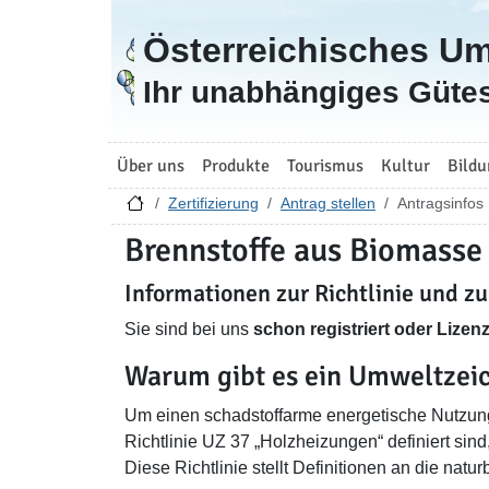
Österreichisches U
Zur Startseite
Ihr unabhängiges Gütes
Über uns
Produkte
Tourismus
Kultur
Bildu
Zertifizierung
Antrag stellen
Antragsinfos
Brennstoffe aus Biomasse
Informationen zur Richtlinie und z
Sie sind bei uns
schon registriert oder Lize
Warum gibt es ein Umweltzeic
Um einen schadstoffarme energetische Nutzung
Richtlinie UZ 37 „Holzheizungen“ definiert sind
Diese Richtlinie stellt Definitionen an die na