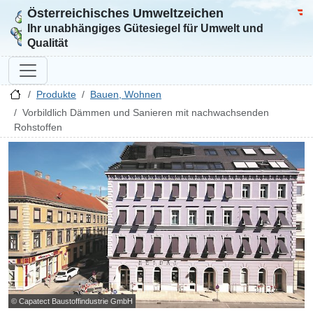
Österreichisches Umweltzeichen
Zur Startseite
Bun
Ihr unabhängiges Gütesiegel für Umwelt und
Qualität
Produkte
Bauen, Wohnen
Vorbildlich Dämmen und Sanieren mit nachwachsenden
Rohstoffen
© Capatect Baustoffindustrie GmbH