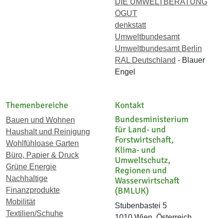
DIE UMWELTBERATUNG
ÖGUT
denkstatt
Umweltbundesamt
Umweltbundesamt Berlin
RAL Deutschland
- Blauer
Engel
Themenbereiche
Kontakt
Bundesministerium
Bauen und Wohnen
für Land- und
Haushalt und Reinigung
Forstwirtschaft,
Wohlfühloase Garten
Klima- und
Büro, Papier & Druck
Umweltschutz,
Grüne Energie
Regionen und
Nachhaltige
Wasserwirtschaft
(BMLUK)
Finanzprodukte
Mobilität
Stubenbastei 5
Textilien/Schuhe
1010 Wien, Österreich