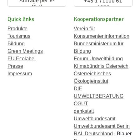
Anfrage per E-
+43 1 71100 61
Mail
1656
Quick links
Kooperationspartner
Produkte
Verein für
Tourismus
Konsumenteninformation
Bildung
Bundesministerium für
Green Meetings
Bildung
EU Ecolabel
Forum Umweltbildung
Presse
Klimabündnis Österreich
Impressum
Österreichisches
Ökologieinstitut
DIE
UMWELTBERATUNG
ÖGUT
denkstatt
Umweltbundesamt
Umweltbundesamt Berlin
RAL Deutschland
- Blauer