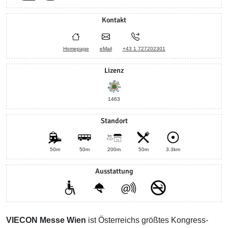
Kontakt
Homepage
eMail
+43 1 727202301
Lizenz
1463
Standort
50m
50m
200m
50m
3.3km
Ausstattung
VIECON Messe Wien
ist Österreichs größtes Kongress-