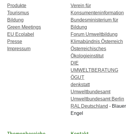
Produkte
Verein für
Tourismus
Konsumenteninformation
Bildung
Bundesministerium für
Green Meetings
Bildung
EU Ecolabel
Forum Umweltbildung
Presse
Klimabündnis Österreich
Impressum
Österreichisches
Ökologieinstitut
DIE
UMWELTBERATUNG
ÖGUT
denkstatt
Umweltbundesamt
Umweltbundesamt Berlin
RAL Deutschland
- Blauer
Engel
Themenbereiche
Kontakt