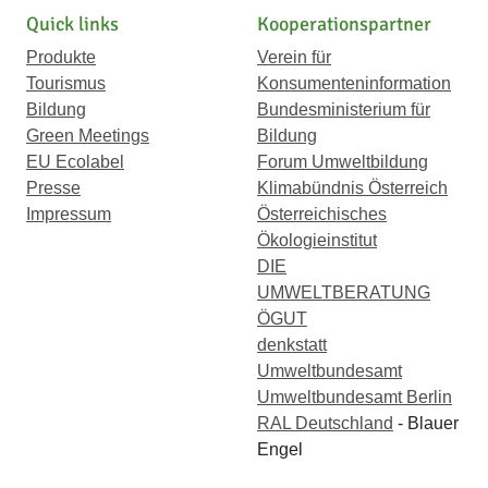
Quick links
Kooperationspartner
Produkte
Verein für
Tourismus
Konsumenteninformation
Bildung
Bundesministerium für
Green Meetings
Bildung
EU Ecolabel
Forum Umweltbildung
Presse
Klimabündnis Österreich
Impressum
Österreichisches
Ökologieinstitut
DIE
UMWELTBERATUNG
ÖGUT
denkstatt
Umweltbundesamt
Umweltbundesamt Berlin
RAL Deutschland
- Blauer
Engel