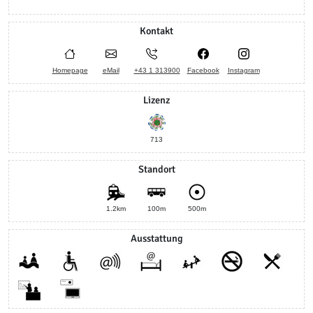
Kontakt
Homepage
eMail
+43 1 313900
Facebook
Instagram
Lizenz
713
Standort
1.2km
100m
500m
Ausstattung