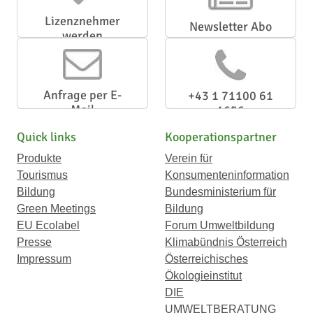
Lizenznehmer
Newsletter Abo
werden
Anfrage per E-
+43 1 71100 61
Mail
1656
Quick links
Kooperationspartner
Produkte
Verein für
Tourismus
Konsumenteninformation
Bildung
Bundesministerium für
Green Meetings
Bildung
EU Ecolabel
Forum Umweltbildung
Presse
Klimabündnis Österreich
Impressum
Österreichisches
Ökologieinstitut
DIE
UMWELTBERATUNG