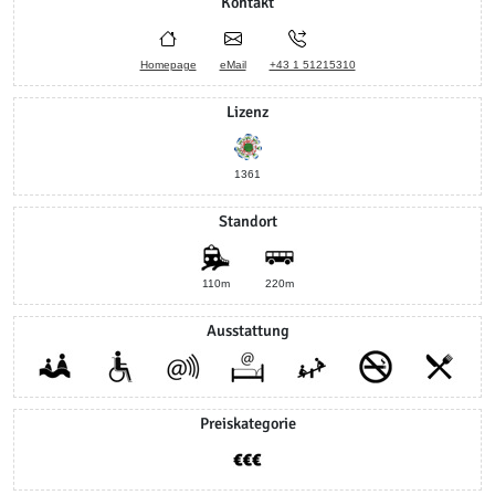
Kontakt
Homepage
eMail
+43 1 51215310
Lizenz
1361
Standort
110m
220m
Ausstattung
Preiskategorie