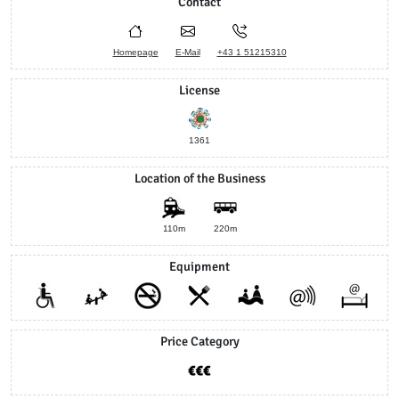
Contact
Homepage
E-Mail
+43 1 51215310
License
1361
Location of the Business
110m
220m
Equipment
Price Category