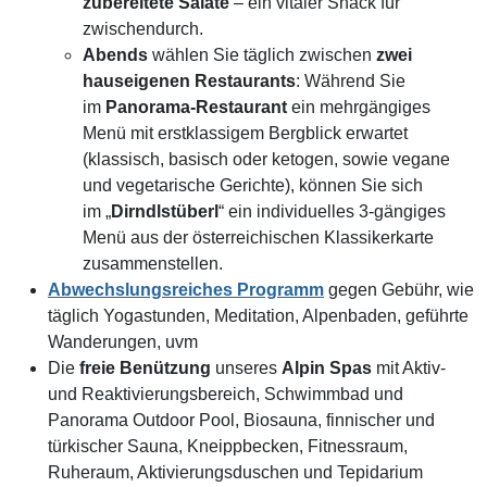
zubereitete Salate
– ein vitaler Snack für
zwischendurch.
Abends
wählen Sie täglich zwischen
zwei
hauseigenen Restaurants
: Während Sie
im
Panorama-Restaurant
ein mehrgängiges
Menü mit erstklassigem Bergblick erwartet
(klassisch, basisch oder ketogen, sowie vegane
und vegetarische Gerichte), können Sie sich
im „
Dirndlstüberl
“ ein individuelles 3-gängiges
Menü aus der österreichischen Klassikerkarte
zusammenstellen.
Abwechslungsreiches Programm
gegen Gebühr, wie
täglich Yogastunden, Meditation, Alpenbaden, geführte
Wanderungen, uvm
Die
freie Benützung
unseres
Alpin Spas
mit Aktiv-
und Reaktivierungsbereich, Schwimmbad und
Panorama Outdoor Pool, Biosauna, finnischer und
türkischer Sauna, Kneippbecken, Fitnessraum,
Ruheraum, Aktivierungsduschen und Tepidarium