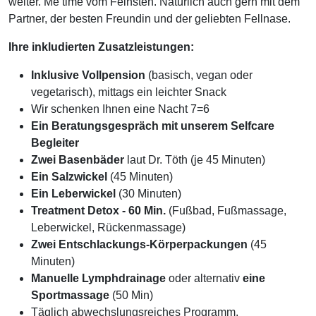
weiter. Me time vom Feinsten. Natürlich auch gern mit dem
Partner, der besten Freundin und der geliebten Fellnase.
Ihre inkludierten Zusatzleistungen:
Inklusive Vollpension
(basisch, vegan oder
vegetarisch), mittags ein leichter Snack
Wir schenken Ihnen eine Nacht 7=6
Ein Beratungsgespräch mit unserem Selfcare
Begleiter
Zwei Basenbäder
laut Dr. Töth (je 45 Minuten)
Ein Salzwickel
(45 Minuten)
Ein Leberwickel
(30 Minuten)
Treatment Detox - 60 Min.
(Fußbad, Fußmassage,
Leberwickel, Rückenmassage)
Zwei Entschlackungs-Körperpackungen
(45
Minuten)
Manuelle Lymphdrainage
oder alternativ
eine
Sportmassage
(50 Min)
Täglich abwechslungsreiches Programm,