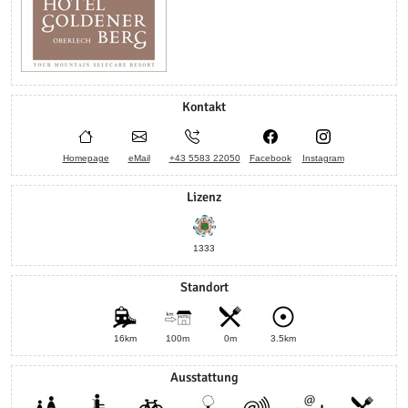
Kontakt
Homepage
eMail
+43 5583 22050
Facebook
Instagram
Lizenz
1333
Standort
16km
100m
0m
3.5km
Ausstattung