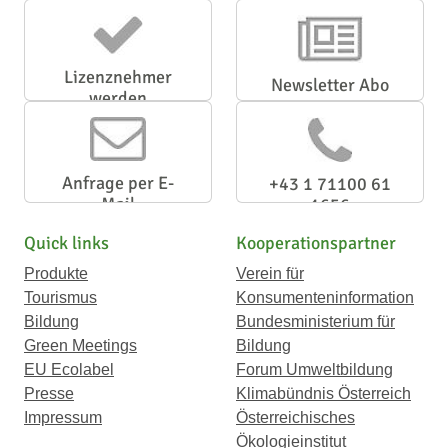
Lizenznehmer
Newsletter Abo
werden
Anfrage per E-
+43 1 71100 61
Mail
1656
Quick links
Kooperationspartner
Produkte
Verein für
Tourismus
Konsumenteninformation
Bildung
Bundesministerium für
Green Meetings
Bildung
EU Ecolabel
Forum Umweltbildung
Presse
Klimabündnis Österreich
Impressum
Österreichisches
Ökologieinstitut