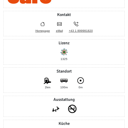
Kontakt
Homepage
eMail
+43 1 899981820
Lizenz
1325
Standort
2km
100m
0m
Ausstattung
Küche