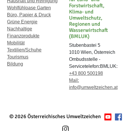
Haushalt und Reinigung
Forstwirtschaft,
Wohlfühloase Garten
Klima- und
Büro, Papier & Druck
Umweltschutz,
Grüne Energie
Regionen und
Nachhaltige
Wasserwirtschaft
(BMLUK)
Finanzprodukte
Mobilität
Stubenbastei 5
Textilien/Schuhe
1010 Wien, Österreich
Tourismus
Ombudsstelle -
Bildung
Servicetelefon:BMLUK:
+43 800 500198
Mail:
info@umweltzeichen.at
© 2026 Österreichisches Umweltzeichen