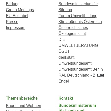
Bildung
Bundesministerium für
Green Meetings
Bildung
EU Ecolabel
Forum Umweltbildung
Presse
Klimabündnis Österreich
Impressum
Österreichisches
Ökologieinstitut
DIE
UMWELTBERATUNG
ÖGUT
denkstatt
Umweltbundesamt
Umweltbundesamt Berlin
RAL Deutschland
- Blauer
Engel
Themenbereiche
Kontakt
Bundesministerium
Bauen und Wohnen
für Land- und