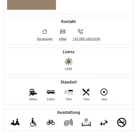
Kontakt
Homepage
eMail
+43 699 19012039
Lizenz
1595
Standort
300m
100m
70m
70m
1km
Ausstattung