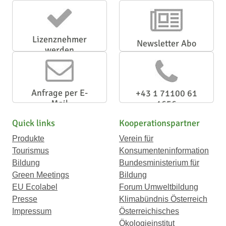
Lizenznehmer
Newsletter Abo
werden
Anfrage per E-
+43 1 71100 61
Mail
1656
Quick links
Kooperationspartner
Produkte
Verein für
Tourismus
Konsumenteninformation
Bildung
Bundesministerium für
Green Meetings
Bildung
EU Ecolabel
Forum Umweltbildung
Presse
Klimabündnis Österreich
Impressum
Österreichisches
Ökologieinstitut