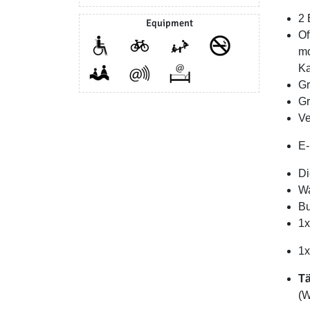
2 
Equipment
Of
mo
Ka
Gr
Gr
Ve
E-
Di
Wa
Bu
1x
1x
Tä
(W