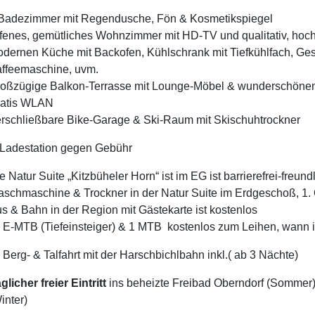
Badezimmer mit Regendusche, Fön & Kosmetikspiegel
fenes, gemütliches Wohnzimmer mit HD-TV und qualitativ, hoc
dernen Küche mit Backofen, Kühlschrank mit Tiefkühlfach, Ges
ffeemaschine, uvm.
oßzügige Balkon-Terrasse mit Lounge-Möbel & wunderschönem 
atis WLAN
rschließbare Bike-Garage & Ski-Raum mit Skischuhtrockner
Ladestation gegen Gebühr
e Natur Suite „Kitzbüheler Horn“ ist im EG ist barrierefrei-freund
schmaschine & Trockner in der Natur Suite im Erdgeschoß, 1.
s & Bahn in der Region mit Gästekarte ist kostenlos
 E-MTB (Tiefeinsteiger) & 1 MTB kostenlos zum Leihen, wann 
 Berg- & Talfahrt mit der
Harschbichlbahn
inkl.( ab
3 Nächte)
glicher freier Eintritt
ins beheizte Freibad Oberndorf (Sommer
inter)