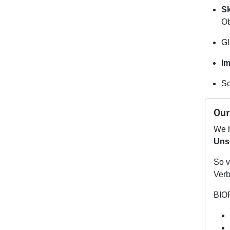
Sk
Ob
Gl
I
Sc
Our
We h
Uns
So v
Verb
BIO