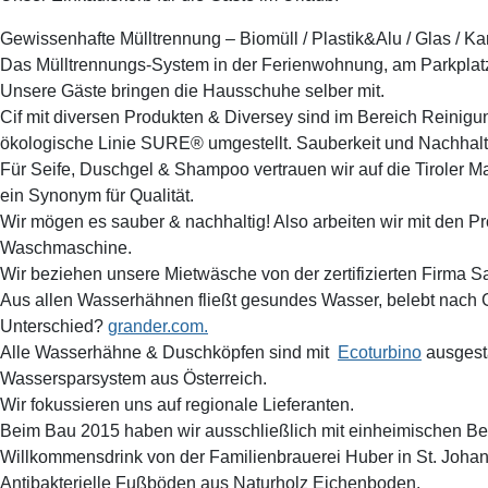
Gewissenhafte Mülltrennung – Biomüll / Plastik&Alu / Glas / Kar
Das Mülltrennungs-System in der Ferienwohnung, am Parkplat
Unsere Gäste bringen die Hausschuhe selber mit.
Cif mit diversen Produkten & Diversey sind im Bereich Reinigun
ökologische Linie SURE® umgestellt. Sauberkeit und Nachhaltig
Für Seife, Duschgel & Shampoo vertrauen wir auf die Tiroler M
ein Synonym für Qualität.
Wir mögen es sauber & nachhaltig! Also arbeiten wir mit den 
Waschmaschine.
Wir beziehen unsere Mietwäsche von der zertifizierten Firma Sa
Aus allen Wasserhähnen fließt gesundes Wasser, belebt nach
Unterschied?
grander.com.
Alle Wasserhähne & Duschköpfen sind mit
Ecoturbino
ausgesta
Wassersparsystem aus Österreich.
Wir fokussieren uns auf regionale Lieferanten.
Beim Bau 2015 haben wir ausschließlich mit einheimischen B
Willkommensdrink von der Familienbrauerei Huber in St. Johann
Antibakterielle Fußböden aus Naturholz Eichenboden.