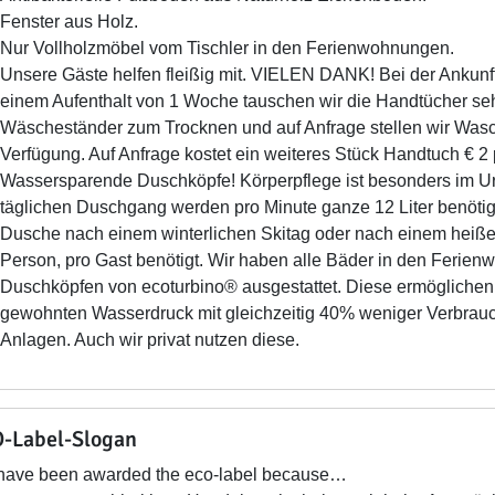
Fenster aus Holz.
Nur Vollholzmöbel vom Tischler in den Ferienwohnungen.
Unsere Gäste helfen fleißig mit. VIELEN DANK! Bei der Ankunft 
einem Aufenthalt von 1 Woche tauschen wir die Handtücher sehr
Wäscheständer zum Trocknen und auf Anfrage stellen wir Was
Verfügung. Auf Anfrage kostet ein weiteres Stück Handtuch € 2 
Wassersparende Duschköpfe! Körperpflege ist besonders im Url
täglichen Duschgang werden pro Minute ganze 12 Liter benötigt
Dusche nach einem winterlichen Skitag oder nach einem heiß
Person, pro Gast benötigt. Wir haben alle Bäder in den Feri
Duschköpfen von ecoturbino® ausgestattet. Diese ermöglichen 
gewohnten Wasserdruck mit gleichzeitig 40% weniger Verbrau
Anlagen. Auch wir privat nutzen diese.
-Label-Slogan
have been awarded the eco-label because…