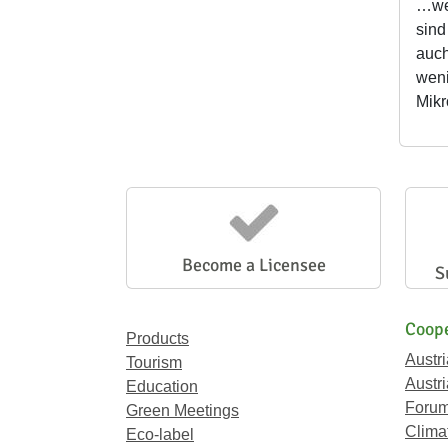
…wen
sind
auch
weni
Mik
Become a Licensee
S
Coope
Products
Austr
Tourism
Austri
Education
Forum
Green Meetings
Climat
Eco-label