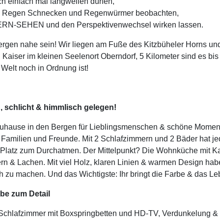
ch einfach mal langweilen dürfen,
 Regen Schnecken und Regenwürmer beobachten,
RN-SEHEN und den Perspektivenwechsel wirken lassen.
rgen nahe sein! Wir liegen am Fuße des Kitzbüheler Horns un
Kaiser im kleinen Seelenort Oberndorf, 5 Kilometer sind es bis K
 Welt noch in Ordnung ist!
 schlicht & himmlisch gelegen!
uhause in den Bergen für Lieblingsmenschen & schöne Momente!
ür Familien und Freunde. Mit 2 Schlafzimmern und 2 Bäder hat j
Platz zum Durchatmen. Der Mittelpunkt? Die Wohnküche mit Kais
rn & Lachen. Mit viel Holz, klaren Linien & warmen Design ha
h zu machen. Und das Wichtigste: Ihr bringt die Farbe & das Le
ebe zum Detail
Schlafzimmer mit Boxspringbetten und HD-TV, Verdunkelung & F