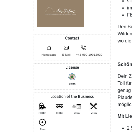
si
im
FE
Den Be
Wilden 
Contact
wo die
Homepage
E-Mail
+43 699 19012039
Schön,
License
Dein Z
Toll f
1595
genug 
Location of the Business
Plaude
möglic
300m
100m
70m
70m
Mit Li
2 
1km