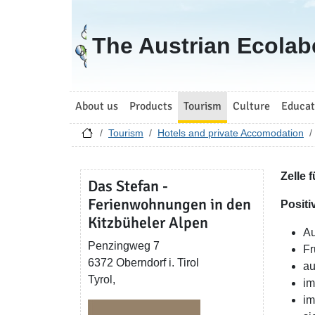
Go to homepage
The Austrian Ecolab
About us
Products
Tourism
Culture
Educat
Tourism
Hotels and private Accomodation
Zelle 
Das Stefan -
Ferienwohnungen in den
Positi
Kitzbüheler Alpen
Au
Penzingweg 7
Fr
6372 Oberndorf i. Tirol
au
Tyrol,
im
im