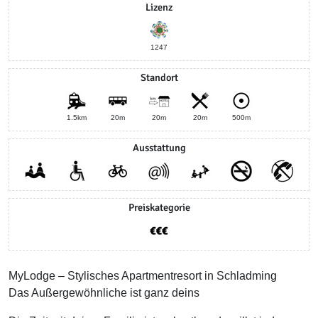
Lizenz
1247
Standort
1.5km
20m
20m
20m
500m
Ausstattung
Preiskategorie
MyLodge – Stylisches Apartmentresort in Schladming
Das Außergewöhnliche ist ganz deins