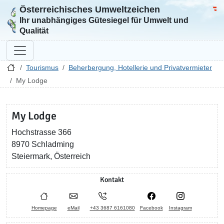
Österreichisches Umweltzeichen
Zur Startseite
Bun
Ihr unabhängiges Gütesiegel für Umwelt und
Qualität
Tourismus
Beherbergung, Hotellerie und Privatvermieter
My Lodge
My Lodge
Hochstrasse 366
8970 Schladming
Steiermark, Österreich
Kontakt
Homepage
eMail
+43 3687 6161080
Facebook
Instagram