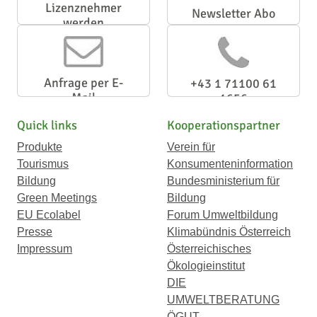
Lizenznehmer
Newsletter Abo
werden
Anfrage per E-
+43 1 71100 61
Mail
1656
Quick links
Kooperationspartner
Produkte
Verein für
Tourismus
Konsumenteninformation
Bildung
Bundesministerium für
Green Meetings
Bildung
EU Ecolabel
Forum Umweltbildung
Presse
Klimabündnis Österreich
Impressum
Österreichisches
Ökologieinstitut
DIE
UMWELTBERATUNG
ÖGUT