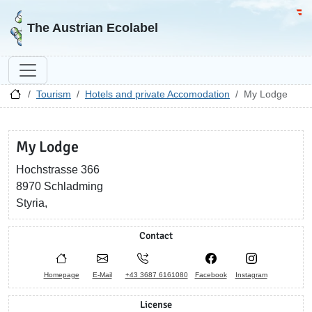
Go to homepage
Go 
The Austrian Ecolabel
Tourism
Hotels and private Accomodation
My Lodge
My Lodge
Hochstrasse 366
8970 Schladming
Styria,
Contact
Homepage
E-Mail
+43 3687 6161080
Facebook
Instagram
License