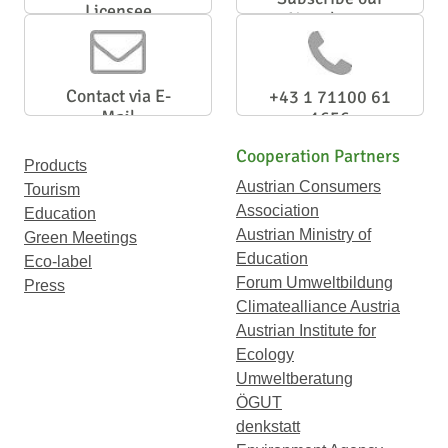
Licensee
Newsletter
Contact via E-
+43 1 71100 61
Mail
1656
Cooperation Partners
Products
Austrian Consumers
Tourism
Association
Education
Austrian Ministry of
Green Meetings
Education
Eco-label
Forum Umweltbildung
Press
Climatealliance Austria
Austrian Institute for
Ecology
Umweltberatung
ÖGUT
denkstatt