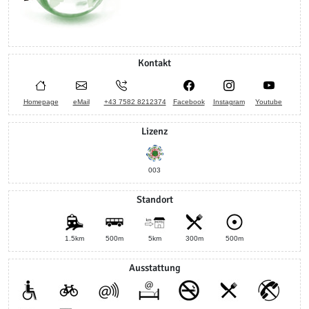
Kontakt
Homepage
eMail
+43 7582 8212374
Facebook
Instagram
Youtube
Lizenz
003
Standort
1.5km
500m
5km
300m
500m
Ausstattung