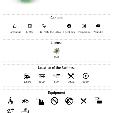
Contact
Homepage
E-Mail
+43 7582 8212374
Facebook
Instagram
Youtube
License
003
Location of the Business
1.5km
500m
5km
300m
500m
Equipment