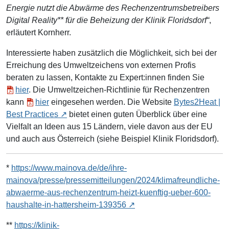
Energie nutzt die Abwärme des Rechenzentrumsbetreibers
Digital Reality** für die Beheizung der Klinik Floridsdorf“
,
erläutert Kornherr.
Interessierte haben zusätzlich die Möglichkeit, sich bei der
Erreichung des Umweltzeichens von externen Profis
beraten zu lassen, Kontakte zu Expert:innen finden Sie
hier
. Die Umweltzeichen-Richtlinie für Rechenzentren
kann
hier
eingesehen werden. Die Website
Bytes2Heat |
Best Practices
bietet einen guten Überblick über eine
Vielfalt an Ideen aus 15 Ländern, viele davon aus der EU
und auch aus Österreich (siehe Beispiel Klinik Floridsdorf).
*
https://www.mainova.de/de/ihre-
mainova/presse/pressemitteilungen/2024/klimafreundliche-
abwaerme-aus-rechenzentrum-heizt-kuenftig-ueber-600-
haushalte-in-hattersheim-139356
**
https://klinik-