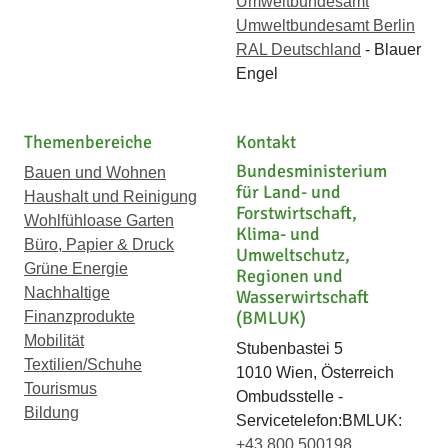
Umweltbundesamt
Umweltbundesamt Berlin
RAL Deutschland
- Blauer
Engel
Themenbereiche
Kontakt
Bundesministerium
Bauen und Wohnen
für Land- und
Haushalt und Reinigung
Forstwirtschaft,
Wohlfühloase Garten
Klima- und
Büro, Papier & Druck
Umweltschutz,
Grüne Energie
Regionen und
Nachhaltige
Wasserwirtschaft
(BMLUK)
Finanzprodukte
Mobilität
Stubenbastei 5
Textilien/Schuhe
1010 Wien, Österreich
Tourismus
Ombudsstelle -
Bildung
Servicetelefon:BMLUK:
+43 800 500198