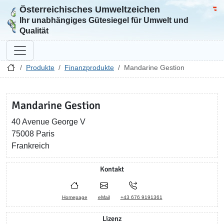
Österreichisches Umweltzeichen
Zur Startseite
Bun
Ihr unabhängiges Gütesiegel für Umwelt und
Qualität
Produkte
Finanzprodukte
Mandarine Gestion
Mandarine Gestion
40 Avenue George V
75008 Paris
Frankreich
Kontakt
Homepage
eMail
+43 676 9191361
Lizenz