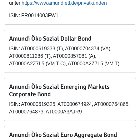
unter
https://www.amundietf.de/privatkunden
ISIN: FR0014003FW1
Amundi Öko Sozial Dollar Bond
ISIN: AT0000619333 (T), AT0000704374 (VA),
AT0000811286 (T), AT0000857081 (A),
AT0000A2Z7L5 (VM T C), AT0000A2Z7L5 (VM T)
Amundi Öko Sozial Emerging Markets
Corporate Bond
ISIN: AT0000619325, AT0000674924, AT0000764865,
AT0000764873, AT0000A3AJR9
Amundi Öko Sozial Euro Aggregate Bond