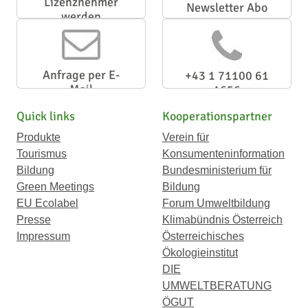
Lizenznehmer
Newsletter Abo
werden
Anfrage per E-
+43 1 71100 61
Mail
1656
Quick links
Kooperationspartner
Produkte
Verein für
Tourismus
Konsumenteninformation
Bildung
Bundesministerium für
Green Meetings
Bildung
EU Ecolabel
Forum Umweltbildung
Presse
Klimabündnis Österreich
Impressum
Österreichisches
Ökologieinstitut
DIE
UMWELTBERATUNG
ÖGUT