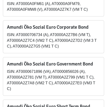
ISIN: AT0000A0FM61 (A), AT0000A0FM79,
AT0000A0FMW8 (V), AT0000A2Z7K7 (VM T C)
Amundi Öko Sozial Euro Corporate Bond
ISIN: AT0000706734 (A), AT0000A2Z7B6 (VM T),
AT0000A2Z7C4 (VM2 T C), AT0000A2Z7D2 (VM 3 T
C), AT0000A2Z7G5 (VM1 T C)
Amundi Öko Sozial Euro Government Bond
ISIN: AT0000671896 (VA), AT0000856026 (A),
AT0000A2Z781 (VM T), AT0000A2Z799 (VM1 T C),
AT0000A2Z7A8 (VM2 T C), AT0000A2Z7E0 (VM3 T
C)
Amundi Öko Sozial Euro Short Term Bond