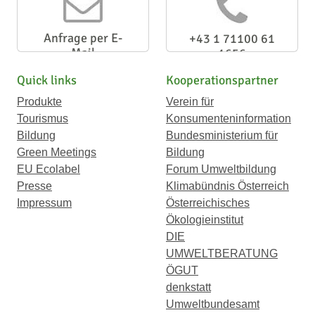
Anfrage per E-
+43 1 71100 61
Mail
1656
Quick links
Kooperationspartner
Produkte
Verein für
Tourismus
Konsumenteninformation
Bildung
Bundesministerium für
Green Meetings
Bildung
EU Ecolabel
Forum Umweltbildung
Presse
Klimabündnis Österreich
Impressum
Österreichisches
Ökologieinstitut
DIE
UMWELTBERATUNG
ÖGUT
denkstatt
Umweltbundesamt