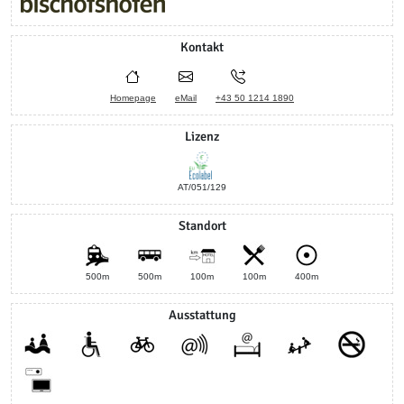
Kontakt
Homepage
eMail
+43 50 1214 1890
Lizenz
AT/051/129
Standort
500m
500m
100m
100m
400m
Ausstattung