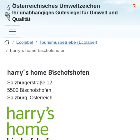
Österreichisches Umweltzeichen
Zur Startseite
Bun
Ihr unabhängiges Gütesiegel für Umwelt und
Qualität
Ecolabel
Tourismusbetriebe (Ecolabel)
harry´s home Bischofshofen
harry´s home Bischofshofen
Salzburgerstraβe 12
5500 Bischofshofen
Salzburg, Österreich