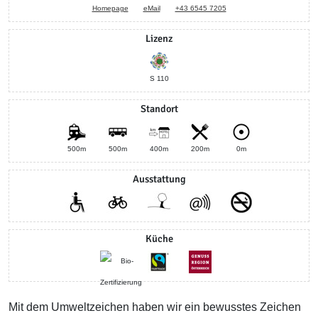
Homepage
eMail
+43 6545 7205
Lizenz
S 110
Standort
500m
500m
400m
200m
0m
Ausstattung
Küche
Mit dem Umweltzeichen haben wir ein bewusstes Zeichen