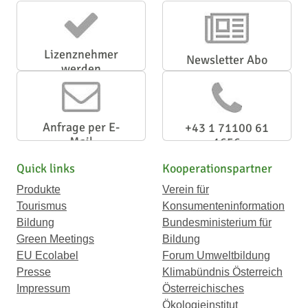
Lizenznehmer
Newsletter Abo
werden
Anfrage per E-
+43 1 71100 61
Mail
1656
Quick links
Kooperationspartner
Produkte
Verein für
Tourismus
Konsumenteninformation
Bildung
Bundesministerium für
Green Meetings
Bildung
EU Ecolabel
Forum Umweltbildung
Presse
Klimabündnis Österreich
Impressum
Österreichisches
Ökologieinstitut