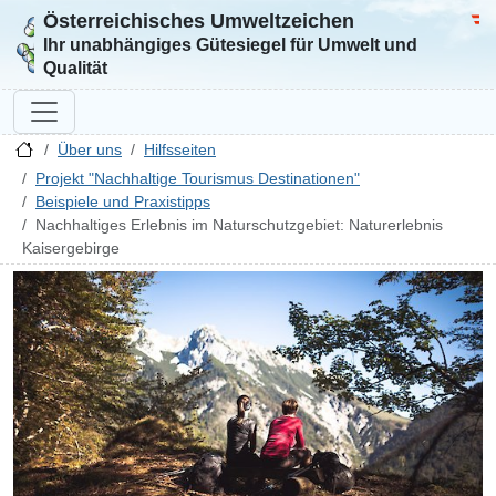
Österreichisches Umweltzeichen
Zur Startseite
Bun
Ihr unabhängiges Gütesiegel für Umwelt und
Qualität
Über uns
Hilfsseiten
Projekt "Nachhaltige Tourismus Destinationen"
Beispiele und Praxistipps
Nachhaltiges Erlebnis im Naturschutzgebiet: Naturerlebnis
Kaisergebirge