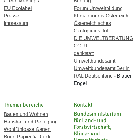
Green Meetings
Bildung
EU Ecolabel
Forum Umweltbildung
Presse
Klimabündnis Österreich
Impressum
Österreichisches
Ökologieinstitut
DIE UMWELTBERATUNG
ÖGUT
denkstatt
Umweltbundesamt
Umweltbundesamt Berlin
RAL Deutschland
- Blauer
Engel
Themenbereiche
Kontakt
Bundesministerium
Bauen und Wohnen
für Land- und
Haushalt und Reinigung
Forstwirtschaft,
Wohlfühloase Garten
Klima- und
Büro, Papier & Druck
Umweltschutz,