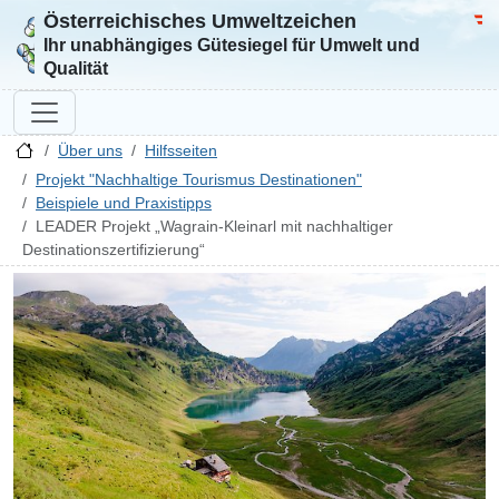
Österreichisches Umweltzeichen
Zur Startseite
Bun
Ihr unabhängiges Gütesiegel für Umwelt und
Qualität
Über uns
Hilfsseiten
Projekt "Nachhaltige Tourismus Destinationen"
Beispiele und Praxistipps
LEADER Projekt „Wagrain-Kleinarl mit nachhaltiger
Destinationszertifizierung“