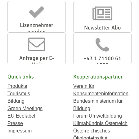
Lizenznehmer
Newsletter Abo
werden
Anfrage per E-
+43 1 71100 61
Mail
1656
Quick links
Kooperationspartner
Produkte
Verein für
Tourismus
Konsumenteninformation
Bildung
Bundesministerium für
Green Meetings
Bildung
EU Ecolabel
Forum Umweltbildung
Presse
Klimabündnis Österreich
Impressum
Österreichisches
Ökologieinstitut