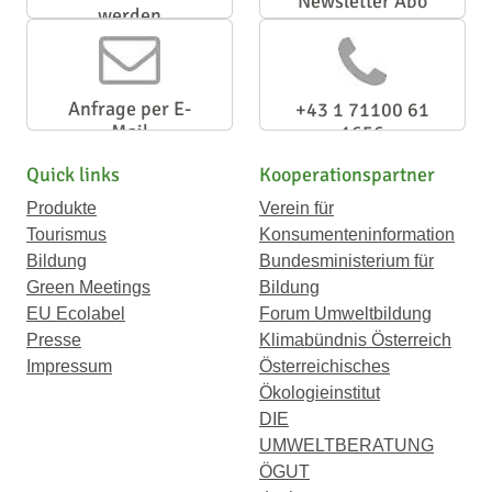
Newsletter Abo
werden
Anfrage per E-
+43 1 71100 61
Mail
1656
Quick links
Kooperationspartner
Produkte
Verein für
Tourismus
Konsumenteninformation
Bildung
Bundesministerium für
Green Meetings
Bildung
EU Ecolabel
Forum Umweltbildung
Presse
Klimabündnis Österreich
Impressum
Österreichisches
Ökologieinstitut
DIE
UMWELTBERATUNG
ÖGUT