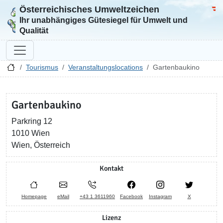
Österreichisches Umweltzeichen
Zur Startseite
Bun
Ihr unabhängiges Gütesiegel für Umwelt und
Qualität
Tourismus
Veranstaltungslocations
Gartenbaukino
Gartenbaukino
Parkring 12
1010 Wien
Wien, Österreich
Kontakt
Homepage
eMail
+43 1 3611960
Facebook
Instagram
X
Lizenz