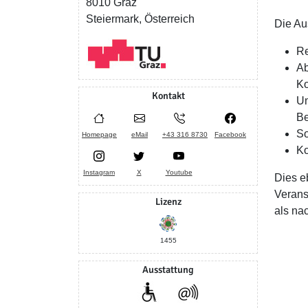
8010 Graz
Steiermark, Österreich
Die Au
Re
Ab
Ko
Kontakt
Um
Be
So
Homepage
eMail
+43 316 8730
Facebook
Ko
Instagram
X
Youtube
Dies e
Verans
Lizenz
als na
1455
Ausstattung