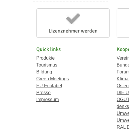
Lizenznehmer werden
Quick links
Koope
Produkte
Verei
Tourismus
Bunde
Bildung
Forum
Green Meetings
Klima
EU Ecolabel
Österr
Presse
DIE 
Impressum
ÖGU
denkst
Umwe
Umwel
RAL D