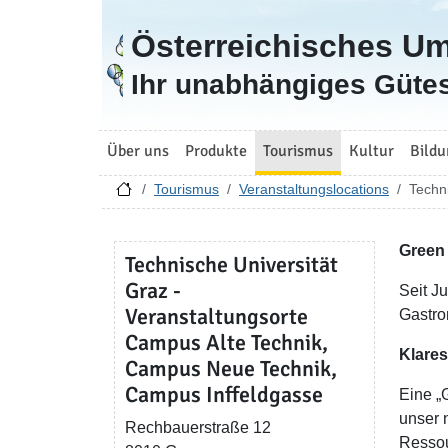
Österreichisches U
Zur Startseite
Ihr unabhängiges Gütes
Über uns
Produkte
Tourismus
Kultur
Bildu
Tourismus
Veranstaltungslocations
Techn
Green
Technische Universität
Graz -
Seit J
Veranstaltungsorte
Gastro
Campus Alte Technik,
Klares
Campus Neue Technik,
Campus Inffeldgasse
Eine „
unser 
Rechbauerstraße 12
Ressou