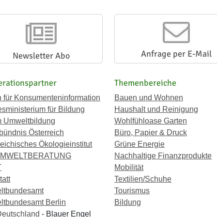
Anfrage per E-Mail
Newsletter Abo
rationspartner
Themenbereiche
n für Konsumenteninformation
Bauen und Wohnen
sministerium für Bildung
Haushalt und Reinigung
 Umweltbildung
Wohlfühloase Garten
bündnis Österreich
Büro, Papier & Druck
eichisches Ökologieinstitut
Grüne Energie
UMWELTBERATUNG
Nachhaltige Finanzprodukte
T
Mobilität
att
Textilien/Schuhe
ltbundesamt
Tourismus
tbundesamt Berlin
Bildung
eutschland
- Blauer Engel