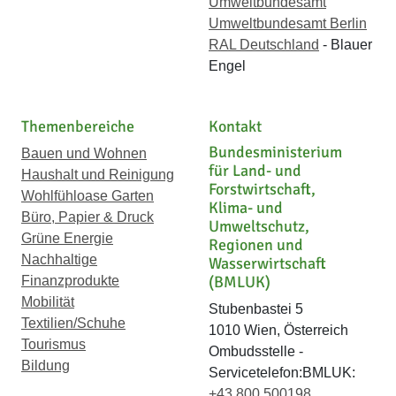
Umweltbundesamt
Umweltbundesamt Berlin
RAL Deutschland
- Blauer
Engel
Themenbereiche
Kontakt
Bundesministerium
Bauen und Wohnen
für Land- und
Haushalt und Reinigung
Forstwirtschaft,
Wohlfühloase Garten
Klima- und
Büro, Papier & Druck
Umweltschutz,
Grüne Energie
Regionen und
Nachhaltige
Wasserwirtschaft
(BMLUK)
Finanzprodukte
Mobilität
Stubenbastei 5
Textilien/Schuhe
1010 Wien, Österreich
Tourismus
Ombudsstelle -
Bildung
Servicetelefon:BMLUK:
+43 800 500198