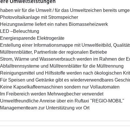
ere Umweltleistungen
haben wir für die Umwelt / für das Umweltzeichen bereits umges
Photovoltaikanlage mit Stromspeicher
Heizungswärme liefert ein nahes Biomasseheizwerk
LED –Beleuchtung
Energiesparende Elektrogeräte
Erstellung einer Informationsmappe mit Umweltleitbild, Qualit
Mülltrennblätter, Partnerliste der regionalen Betriebe
Strom, Wärme und Wasserverbrauch werden im Rahmen der En
Abfalltrennsysteme und Mülltrennblätter für die Mülltrennung
Reinigungsmittel und Hilfsstoffe werden nach ökologischen Kri
Für Speisen und Getränke gibt es wiederverwendbares Geschirr
Keine Kapselkaffeemaschinen sondern nur Vollautomaten
Im Freibereich werden Mehrwegbecher verwendet
Umweltfreundliche Anreise über ein Ruftaxi "REGIO-MOBIL"
Managementteam zur Unterstützung vor Ort