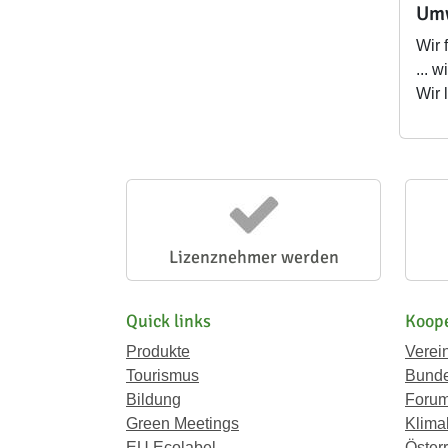
Umw
Wir 
... 
Wir
Lizenznehmer werden
Quick links
Koope
Produkte
Verei
Tourismus
Bunde
Bildung
Forum
Green Meetings
Klima
EU Ecolabel
Österr