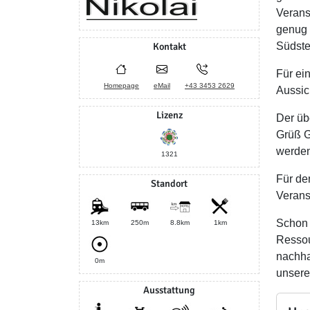
Verans
genug 
Kontakt
Südste
Für ei
Homepage
eMail
+43 3453 2629
Aussic
Lizenz
Der üb
Grüß G
werden
1321
Für de
Standort
Verans
Schon 
13km
250m
8.8km
1km
Ressou
nachha
0m
unsere
Ausstattung