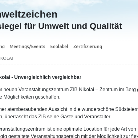
mweltzeichen
iegel für Umwelt und Qualität
ng
Meetings/Events
Ecolabel
Zertifizierung
IKOLAI
kolai - Unvergleichlich vergleichbar
m neuen Veranstaltungszentrum ZIB Nikolai – Zentrum im Berg 
le Möglichkeiten geschaffen.
iner atemberaubenden Aussicht in die wunderschöne Südsteierm
n, überrascht das ZIB seine Gäste und Veranstalter.
ranstaltungszentrum ist eine optimale Location für jede Art von
gig gestaltete Veranstaltungsbereich mit der Möglichkeit zur f