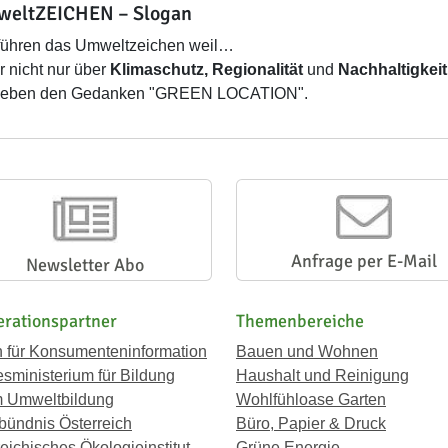
eltZEICHEN – Slogan
führen das Umweltzeichen weil…
wir nicht nur über
Klimaschutz, Regionalität
und
Nachhaltigkei
 leben den Gedanken "GREEN LOCATION".
Anfrage per E-Mail
Newsletter Abo
rationspartner
Themenbereiche
n für Konsumenteninformation
Bauen und Wohnen
sministerium für Bildung
Haushalt und Reinigung
 Umweltbildung
Wohlfühloase Garten
bündnis Österreich
Büro, Papier & Druck
eichisches Ökologieinstitut
Grüne Energie