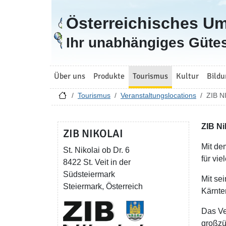
Österreichisches U
Zur Startseite
Ihr unabhängiges Gütes
Über uns
Produkte
Tourismus
Kultur
Bildu
Tourismus
Veranstaltungslocations
ZIB N
ZIB Ni
ZIB NIKOLAI
Mit de
St. Nikolai ob Dr. 6
für vie
8422 St. Veit in der
Südsteiermark
Mit se
Steiermark, Österreich
Kärnte
Das Ve
großzü