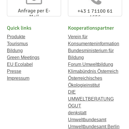
Anfrage per E-
+43 1 71100 61
Mail
1656
Quick links
Kooperationspartner
Produkte
Verein für
Tourismus
Konsumenteninformation
Bildung
Bundesministerium für
Green Meetings
Bildung
EU Ecolabel
Forum Umweltbildung
Presse
Klimabündnis Österreich
Impressum
Österreichisches
Ökologieinstitut
DIE
UMWELTBERATUNG
ÖGUT
denkstatt
Umweltbundesamt
Umweltbundesamt Berlin