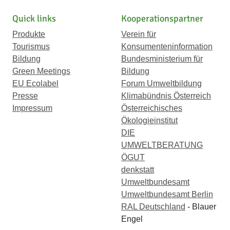
Quick links
Kooperationspartner
Produkte
Verein für
Tourismus
Konsumenteninformation
Bildung
Bundesministerium für
Green Meetings
Bildung
EU Ecolabel
Forum Umweltbildung
Presse
Klimabündnis Österreich
Impressum
Österreichisches
Ökologieinstitut
DIE
UMWELTBERATUNG
ÖGUT
denkstatt
Umweltbundesamt
Umweltbundesamt Berlin
RAL Deutschland
- Blauer
Engel