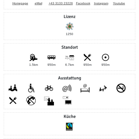
Homepage
eMail
+43 3133 23226
Facebook
Instagram
Youtube
Lizenz
1250
Standort
1.5km
950m
6.7km
950m
950m
Ausstattung
Küche