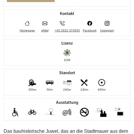
Kontakt
Homepage
eMail
+43 2622 373933
Facebook
Instagram
Lizenz
1166
Standort
300m
50m
240m
240m
600m
Ausstattung
Das bauhistorische Juwel, das an die Stadtmauer aus dem