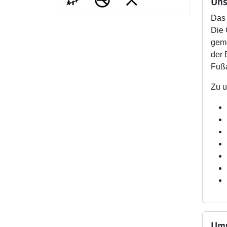
Uns
Das 
Die 
geme
der 
Fußa
Zu u
Umw