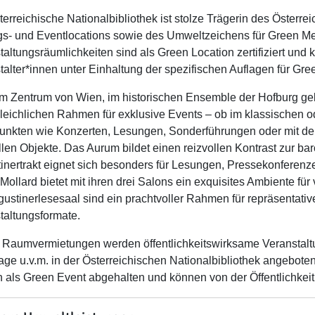
terreichische Nationalbibliothek ist stolze Trägerin des Öster
s- und Eventlocations sowie des Umweltzeichens für Green Mee
taltungsräumlichkeiten sind als Green Location zertifiziert un
talter*innen unter Einhaltung der spezifischen Auflagen für Gr
m Zentrum von Wien, im historischen Ensemble der Hofburg gel
leichlichen Rahmen für exklusive Events – ob im klassischen o
nkten wie Konzerten, Lesungen, Sonderführungen oder mit der
llen Objekte. Das Aurum bildet einen reizvollen Kontrast zur b
inertrakt eignet sich besonders für Lesungen, Pressekonferenz
Mollard bietet mit ihren drei Salons ein exquisites Ambiente für
gustinerlesesaal sind ein prachtvoller Rahmen für repräsentativ
taltungsformate.
Raumvermietungen werden öffentlichkeitswirksame Veranstalt
tage u.v.m. in der Österreichischen Nationalbibliothek angebote
 als Green Event abgehalten und können von der Öffentlichkei