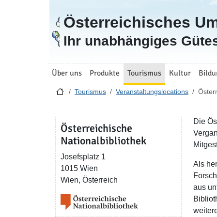
Österreichisches U
Zur Startseite
Ihr unabhängiges Gütes
Über uns
Produkte
Tourismus
Kultur
Bildu
Tourismus
Veranstaltungslocations
Österr
Die Ös
Österreichische
Vergan
Nationalbibliothek
Mitges
Josefsplatz 1
Als he
1015 Wien
Forsch
Wien, Österreich
aus un
Bibliot
weiter