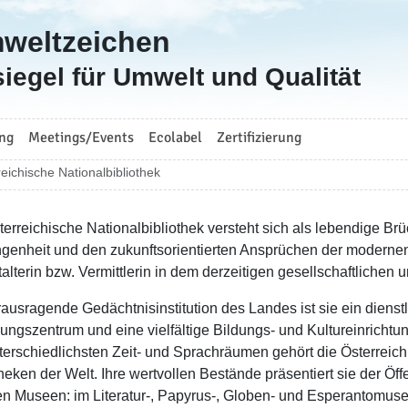
mweltzeichen
iegel für Umwelt und Qualität
ng
Meetings/Events
Ecolabel
Zertifizierung
eichische Nationalbibliothek
terreichische Nationalbibliothek versteht sich als lebendige B
genheit und den zukunftsorientierten Ansprüchen der modernen 
talterin bzw. Vermittlerin in dem derzeitigen gesellschaftliche
rausragende Gedächtnisinstitution des Landes ist sie ein dienstl
ungszentrum und eine vielfältige Bildungs- und Kultureinrichtu
terschiedlichsten Zeit- und Sprachräumen gehört die Österreic
heken der Welt. Ihre wertvollen Bestände präsentiert sie der Öff
en Museen: im Literatur-, Papyrus-, Globen- und Esperantomus