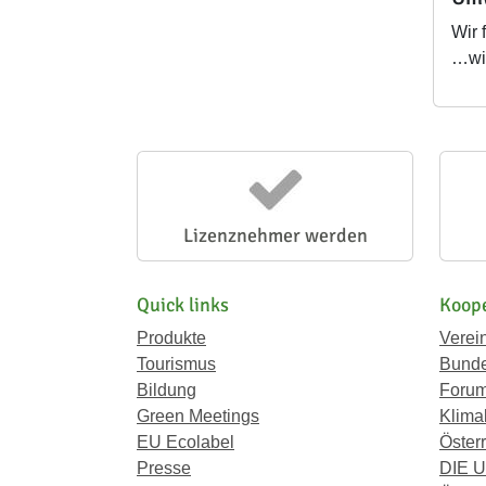
Wir 
…wir
Lizenznehmer werden
Quick links
Koope
Produkte
Verei
Tourismus
Bunde
Bildung
Forum
Green Meetings
Klima
EU Ecolabel
Österr
Presse
DIE 