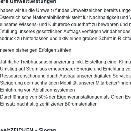
ere Umweltleistungen
haben wir für die Umwelt / für das Umweltzeichen bereits umges
Österreichische Nationalbibliothek steht für Nachhaltigkeit un
insame Wissens- und Kulturerbe dauerhaft zu bewahren und n
Erfüllung unseres gesetzlichen Auftrags verfolgen wir daher das
bdruck zu hinterlassen und aktiv einen großen Schritt in Richtu
nseren bisherigen Erfolgen zählen:
Jährliche Treibhausgasbilanzierung inkl. Erstellung einer Kl
Umstieg auf Strom aus erneuerbarer Energie und Errichtung vo
Ressourcenschonung durch Ausbau unserer digitalen Service
Steigerung der nachhaltigen Mobilität unserer Mitarbeiter*inne
Einführung von Abfalltrennsystemen
Durchführung von 50% der Eigenveranstaltungen als Green Ev
Einsatz nachhaltig zertifizierter Büromaterialien
eltZEICHEN – Slogan