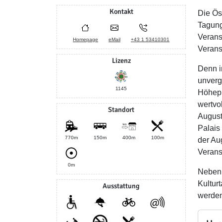
Kontakt
Die Ös
Tagung
Verans
Homepage
eMail
+43 1 53410301
Verans
Lizenz
Denn i
unverg
1145
Höhepu
wertvo
Standort
August
Palais 
770m
150m
400m
100m
der Au
Verans
0m
Neben 
Kultur
Ausstattung
werden