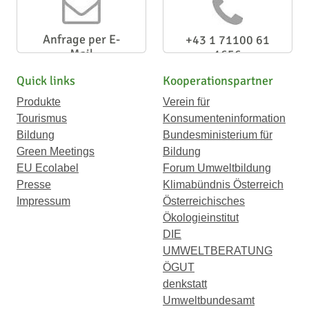
Anfrage per E-
+43 1 71100 61
Mail
1656
Quick links
Kooperationspartner
Produkte
Verein für
Tourismus
Konsumenteninformation
Bildung
Bundesministerium für
Green Meetings
Bildung
EU Ecolabel
Forum Umweltbildung
Presse
Klimabündnis Österreich
Impressum
Österreichisches
Ökologieinstitut
DIE
UMWELTBERATUNG
ÖGUT
denkstatt
Umweltbundesamt