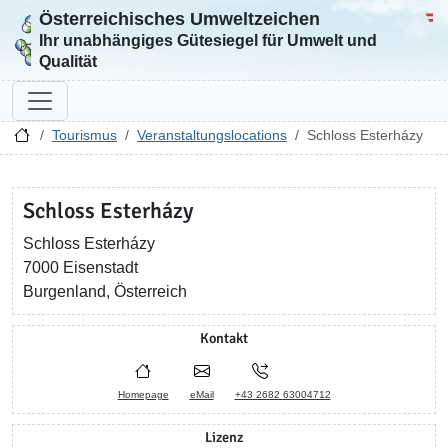
Österreichisches Umweltzeichen
Zur Startseite
Bun
Ihr unabhängiges Gütesiegel für Umwelt und
Qualität
Tourismus
Veranstaltungslocations
Schloss Esterházy
Schloss Esterházy
Schloss Esterházy
7000 Eisenstadt
Burgenland, Österreich
Kontakt
Homepage
eMail
+43 2682 63004712
Lizenz