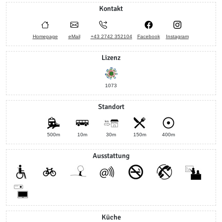
Kontakt
Homepage
eMail
+43 2742 352104
Facebook
Instagram
Lizenz
1073
Standort
500m
10m
30m
150m
400m
Ausstattung
Küche